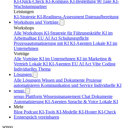
KI-Quick-Check
KI-Kompass
KI-Begleitung 90 Tage
KI-
Wachstumspartner
Leistungen
KI-Strategie
KI-Readiness-Assessment
Datenaufbereitung
Workshops und Vorträge
Workshops
Alle Workshops
KI-Strategie für Führungskräfte
KI im
Arbeitsalltag
EU AI Act Schulungspflicht
Prozessautomatisierung mit KI
KI-Agenten
Lokale KI im
Unternehmen
Vorträge
Alle Vorträge
KI im Unternehmen
KI im Marketing &
Vertrieb
Lokale KI
KI-Agenten
EU AI Act
Vibe Coding
Individuelles Thema
Lösungen
Alle Lösungen
Wissen und Dokumente
Prozesse
automatisieren
Kommunikation und Service
Individuelle KI
senqo
senqo Plattform
Wissensmanagement
Chat
Dokumente
Automatisierung
KI-Agenten
Sprache & Voice
Lokale KI
Mehr
Blog
Podcast
KI-Tools
KI-Modelle
KI-Hoster
KI-Check
Erstgespräch vereinbaren
senqo