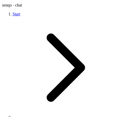
senqo
· chat
Start