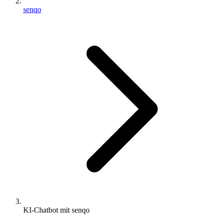
senqo
KI-Chatbot mit senqo