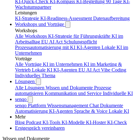
KI-Quick-Check
KI-Kompass
KI-Begleitung 90 Tage
KI-
Wachstumspartner
Leistungen
KI-Strategie
KI-Readiness-Assessment
Datenaufbereitung
Workshops und Vorträge
Workshops
Alle Workshops
KI-Strategie für Führungskräfte
KI im
Arbeitsalltag
EU AI Act Schulungspflicht
Prozessautomatisierung mit KI
KI-Agenten
Lokale KI im
Unternehmen
Vorträge
Alle Vorträge
KI im Unternehmen
KI im Marketing &
Vertrieb
Lokale KI
KI-Agenten
EU AI Act
Vibe Coding
Individuelles Thema
Lösungen
Alle Lösungen
Wissen und Dokumente
Prozesse
automatisieren
Kommunikation und Service
Individuelle KI
senqo
senqo Plattform
Wissensmanagement
Chat
Dokumente
Automatisierung
KI-Agenten
Sprache & Voice
Lokale KI
Mehr
Blog
Podcast
KI-Tools
KI-Modelle
KI-Hoster
KI-Check
Erstgespräch vereinbaren
Wissen und Dokumente