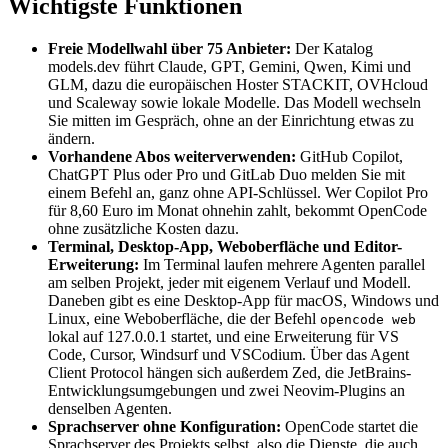
Wichtigste Funktionen
Freie Modellwahl über 75 Anbieter:
Der Katalog
models.dev führt Claude, GPT, Gemini, Qwen, Kimi und
GLM, dazu die europäischen Hoster STACKIT, OVHcloud
und Scaleway sowie lokale Modelle. Das Modell wechseln
Sie mitten im Gespräch, ohne an der Einrichtung etwas zu
ändern.
Vorhandene Abos weiterverwenden:
GitHub Copilot,
ChatGPT Plus oder Pro und GitLab Duo melden Sie mit
einem Befehl an, ganz ohne API-Schlüssel. Wer Copilot Pro
für 8,60 Euro im Monat ohnehin zahlt, bekommt OpenCode
ohne zusätzliche Kosten dazu.
Terminal, Desktop-App, Weboberfläche und Editor-
Erweiterung:
Im Terminal laufen mehrere Agenten parallel
am selben Projekt, jeder mit eigenem Verlauf und Modell.
Daneben gibt es eine Desktop-App für macOS, Windows und
Linux, eine Weboberfläche, die der Befehl
opencode web
lokal auf 127.0.0.1 startet, und eine Erweiterung für VS
Code, Cursor, Windsurf und VSCodium. Über das Agent
Client Protocol hängen sich außerdem Zed, die JetBrains-
Entwicklungsumgebungen und zwei Neovim-Plugins an
denselben Agenten.
Sprachserver ohne Konfiguration:
OpenCode startet die
Sprachserver des Projekts selbst, also die Dienste, die auch