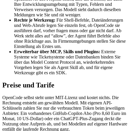
Ihre Entwicklungsumgebung mit Typen, Fehlern und
Verweisen versorgen. Das Modell sieht dadurch dieselben
Meldungen wie Sie und rät weniger.
Rechte je Werkzeug:
Für Shell-Befehle, Dateiänderungen
und Web-Abrufe legen Sie einzeln fest, ob OpenCode sie
ausführen darf, vorher fragen muss oder gar nicht darf. Ab
Werk steht alles auf “allow”, der Agent führt Befehle also
ohne Rückfrage aus. In Firmenumgebungen stellen Sie diese
Einstellung als Erstes um.
Erweiterbar über MCP, Skills und Plugins:
Externe
Systeme wie Ticketsysteme oder Datenbanken binden Sie
über das Model Context Protocol an, wiederkehrendes
Vorgehen legen Sie als Agent Skill ab, und für eigene
Werkzeuge gibt es ein SDK.
Preise und Tarife
OpenCode selbst steht unter MIT-Lizenz und kostet nichts. Die
Rechnung entsteht am gewählten Modell. Mit eigenen API-
Schlüsseln zahlen Sie nur die verbrauchten Token beim jeweiligen
Anbieter. Ein vorhandenes GitHub-Copilot-Abo (Pro 8,60 Euro im
Monat, 10 US-Dollar) oder ein ChatGPT-Plus-Zugang deckt die
Nutzung ohne Aufpreis ab, und bei Modellen auf eigener Hardware
entfällt die laufende Rechnung ganz.