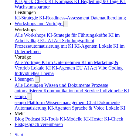
KI-Quick-Check
KI-Kompass
KI-Begleitung 90 Tage
KI-
Wachstumspartner
Leistungen
KI-Strategie
KI-Readiness-Assessment
Datenaufbereitung
Workshops und Vorträge
Workshops
Alle Workshops
KI-Strategie für Führungskräfte
KI im
Arbeitsalltag
EU AI Act Schulungspflicht
Prozessautomatisierung mit KI
KI-Agenten
Lokale KI im
Unternehmen
Vorträge
Alle Vorträge
KI im Unternehmen
KI im Marketing &
Vertrieb
Lokale KI
KI-Agenten
EU AI Act
Vibe Coding
Individuelles Thema
Lösungen
Alle Lösungen
Wissen und Dokumente
Prozesse
automatisieren
Kommunikation und Service
Individuelle KI
senqo
senqo Plattform
Wissensmanagement
Chat
Dokumente
Automatisierung
KI-Agenten
Sprache & Voice
Lokale KI
Mehr
Blog
Podcast
KI-Tools
KI-Modelle
KI-Hoster
KI-Check
Erstgespräch vereinbaren
Start