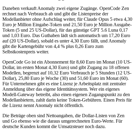
Daneben verkauft Anomaly zwei eigene Zugänge. OpenCode Zen
rechnet nach Verbrauch ab und gibt die Listenpreise der
Modellanbieter ohne Aufschlag weiter, für Claude Opus 5 etwa 4,30
Euro je Million Eingabe-Token und 21,50 Euro je Million Ausgabe-
Token (5 und 25 US-Dollar), für das günstige GPT 5.6 Luna 0,17
und 1,03 Euro. Das Guthaben lädt sich automatisch um 17,20 Euro
auf (20 US-Dollar), sobald es unter 4,30 Euro fällt, und Anomaly
gibt die Kartengebühr von 4,4 % plus 0,26 Euro zum
Selbstkostenpreis weiter.
OpenCode Go ist ein Abonnement für 8,60 Euro im Monat (10 US-
Dollar, im ersten Monat 4,30 Euro) und gibt Zugang zu 18 offenen
Modellen, begrenzt auf 10,32 Euro Verbrauch je 5 Stunden (12 US-
Dollar), 25,80 Euro je Woche (30) und 51,60 Euro im Monat (60).
Für Unternehmen gibt es eine Lizenz je Arbeitsplatz mit zentraler
Anmeldung über das eigene Identitätssystem. Wer ein eigenes
Modell-Gateway betreibt, also einen eigenen Zugangspunkt zu den
Modellanbietern, zahlt darin keine Token-Gebühren. Einen Preis für
die Lizenz nennt Anomaly nicht öffentlich.
Die Beträge oben sind Nettoangaben, die Dollar-Listen von Zen
und Go ebenso wie die daraus umgerechneten Euro-Werte. Für
deutsche Kunden kommt die Umsatzsteuer noch dazu.