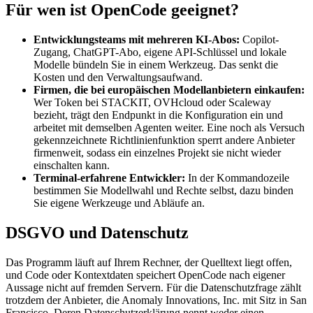
Für wen ist OpenCode geeignet?
Entwicklungsteams mit mehreren KI-Abos:
Copilot-
Zugang, ChatGPT-Abo, eigene API-Schlüssel und lokale
Modelle bündeln Sie in einem Werkzeug. Das senkt die
Kosten und den Verwaltungsaufwand.
Firmen, die bei europäischen Modellanbietern einkaufen:
Wer Token bei STACKIT, OVHcloud oder Scaleway
bezieht, trägt den Endpunkt in die Konfiguration ein und
arbeitet mit demselben Agenten weiter. Eine noch als Versuch
gekennzeichnete Richtlinienfunktion sperrt andere Anbieter
firmenweit, sodass ein einzelnes Projekt sie nicht wieder
einschalten kann.
Terminal-erfahrene Entwickler:
In der Kommandozeile
bestimmen Sie Modellwahl und Rechte selbst, dazu binden
Sie eigene Werkzeuge und Abläufe an.
DSGVO und Datenschutz
Das Programm läuft auf Ihrem Rechner, der Quelltext liegt offen,
und Code oder Kontextdaten speichert OpenCode nach eigener
Aussage nicht auf fremden Servern. Für die Datenschutzfrage zählt
trotzdem der Anbieter, die Anomaly Innovations, Inc. mit Sitz in San
Francisco. Deren Datenschutzerklärung nennt weder einen