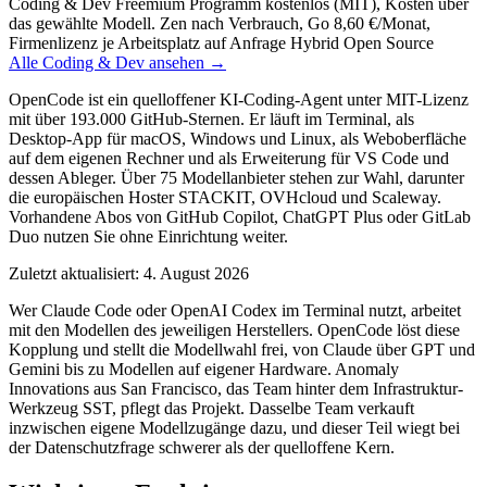
Coding & Dev
Freemium
Programm kostenlos (MIT), Kosten über
das gewählte Modell. Zen nach Verbrauch, Go 8,60 €/Monat,
Firmenlizenz je Arbeitsplatz auf Anfrage
Hybrid
Open Source
Alle Coding & Dev ansehen →
OpenCode ist ein quelloffener KI-Coding-Agent unter MIT-Lizenz
mit über 193.000 GitHub-Sternen. Er läuft im Terminal, als
Desktop-App für macOS, Windows und Linux, als Weboberfläche
auf dem eigenen Rechner und als Erweiterung für VS Code und
dessen Ableger. Über 75 Modellanbieter stehen zur Wahl, darunter
die europäischen Hoster STACKIT, OVHcloud und Scaleway.
Vorhandene Abos von GitHub Copilot, ChatGPT Plus oder GitLab
Duo nutzen Sie ohne Einrichtung weiter.
Zuletzt aktualisiert: 4. August 2026
Wer Claude Code oder OpenAI Codex im Terminal nutzt, arbeitet
mit den Modellen des jeweiligen Herstellers. OpenCode löst diese
Kopplung und stellt die Modellwahl frei, von Claude über GPT und
Gemini bis zu Modellen auf eigener Hardware. Anomaly
Innovations aus San Francisco, das Team hinter dem Infrastruktur-
Werkzeug SST, pflegt das Projekt. Dasselbe Team verkauft
inzwischen eigene Modellzugänge dazu, und dieser Teil wiegt bei
der Datenschutzfrage schwerer als der quelloffene Kern.